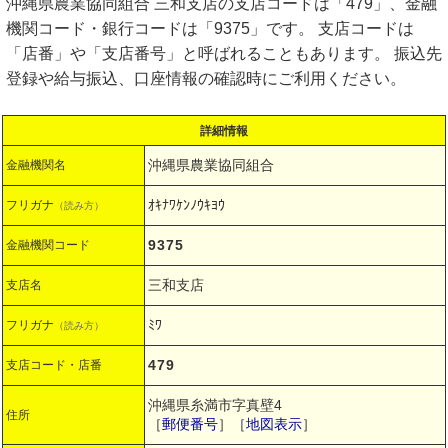
沖縄県農業協同組合 三和支店の支店コードは「479」、金融
機関コード・銀行コードは「9375」です。 支店コードは
「店番」や「支店番号」と呼ばれることもあります。 振込先
登録や給与振込、口座情報の確認時にご利用ください。
詳細情報
沖縄県農業協同組合
金融機関名
ｵｷﾅﾜｹﾝﾉｳｷﾖｳ
フリガナ
（読み方）
9375
金融機関コード
三和支店
支店名
ﾐﾜ
フリガナ
（読み方）
479
支店コード・店番
沖縄県糸満市字真壁4
住所
［
郵便番号
］［
地図表示
］