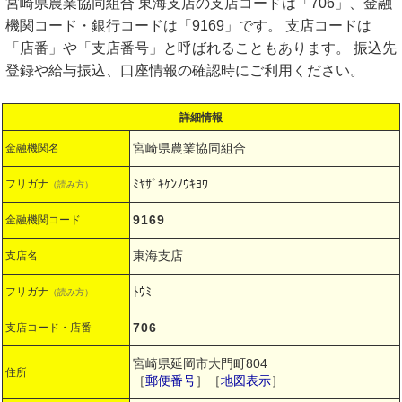
宮崎県農業協同組合 東海支店の支店コードは「706」、金融
機関コード・銀行コードは「9169」です。 支店コードは
「店番」や「支店番号」と呼ばれることもあります。 振込先
登録や給与振込、口座情報の確認時にご利用ください。
詳細情報
宮崎県農業協同組合
金融機関名
ﾐﾔｻﾞｷｹﾝﾉｳｷﾖｳ
フリガナ
（読み方）
9169
金融機関コード
東海支店
支店名
ﾄｳﾐ
フリガナ
（読み方）
706
支店コード・店番
宮崎県延岡市大門町804
住所
［
郵便番号
］［
地図表示
］