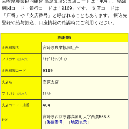
宮崎県農業協同組合 高原支店の支店コードは「404」、金融
機関コード・銀行コードは「9169」です。 支店コードは
「店番」や「支店番号」と呼ばれることもあります。 振込先
登録や給与振込、口座情報の確認時にご利用ください。
詳細情報
宮崎県農業協同組合
金融機関名
ﾐﾔｻﾞｷｹﾝﾉｳｷﾖｳ
フリガナ
（読み方）
9169
金融機関コード
高原支店
支店名
ﾀｶﾊﾙ
フリガナ
（読み方）
404
支店コード・店番
宮崎県西諸県郡高原町大字西麓555-3
住所
［
郵便番号
］［
地図表示
］