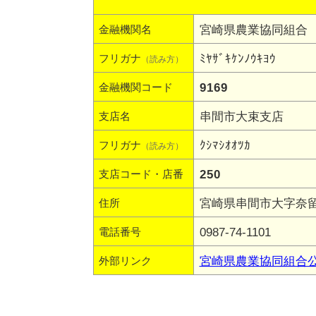
宮崎県農業協同組合
金融機関名
ﾐﾔｻﾞｷｹﾝﾉｳｷﾖｳ
フリガナ
（読み方）
9169
金融機関コード
串間市大束支店
支店名
ｸｼﾏｼｵｵﾂｶ
フリガナ
（読み方）
250
支店コード・店番
宮崎県串間市大字奈留5
住所
0987-74-1101
電話番号
宮崎県農業協同組合
外部リンク