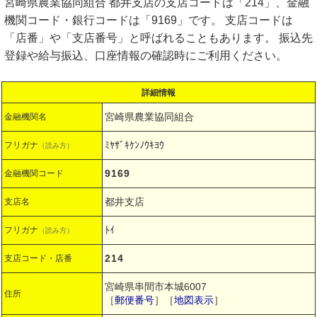
宮崎県農業協同組合 都井支店の支店コードは「214」、金融
機関コード・銀行コードは「9169」です。 支店コードは
「店番」や「支店番号」と呼ばれることもあります。 振込先
登録や給与振込、口座情報の確認時にご利用ください。
詳細情報
宮崎県農業協同組合
金融機関名
ﾐﾔｻﾞｷｹﾝﾉｳｷﾖｳ
フリガナ
（読み方）
9169
金融機関コード
都井支店
支店名
ﾄｲ
フリガナ
（読み方）
214
支店コード・店番
宮崎県串間市本城6007
住所
［
郵便番号
］［
地図表示
］