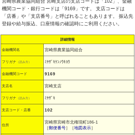
宮崎県農業協同組合 宮崎支店の支店コードは「102」、金融
機関コード・銀行コードは「9169」です。 支店コードは
「店番」や「支店番号」と呼ばれることもあります。 振込先
登録や給与振込、口座情報の確認時にご利用ください。
詳細情報
宮崎県農業協同組合
金融機関名
ﾐﾔｻﾞｷｹﾝﾉｳｷﾖｳ
フリガナ
（読み方）
9169
金融機関コード
宮崎支店
支店名
ﾐﾔｻﾞｷ
フリガナ
（読み方）
102
支店コード・店番
宮崎県宮崎市北権現町186-1
住所
［
郵便番号
］［
地図表示
］