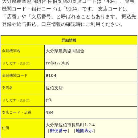
大分県農業協同組合 佐伯支店の支店コードは「484」、金融
機関コード・銀行コードは「9104」です。 支店コードは
「店番」や「支店番号」と呼ばれることもあります。 振込先
登録や給与振込、口座情報の確認時にご利用ください。
詳細情報
大分県農業協同組合
金融機関名
ｵｵｲﾀｹﾝﾉｳｷﾖｳ
フリガナ
（読み方）
9104
金融機関コード
佐伯支店
支店名
ｻｲｷ
フリガナ
（読み方）
484
支店コード・店番
大分県佐伯市長島町1-2-4
住所
［
郵便番号
］［
地図表示
］