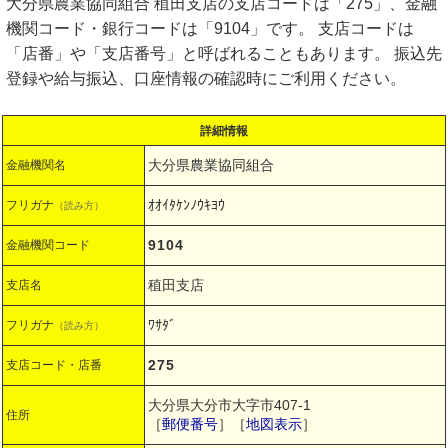
大分県農業協同組合 稙田支店の支店コードは「275」、金融
機関コード・銀行コードは「9104」です。 支店コードは
「店番」や「支店番号」と呼ばれることもあります。 振込先
登録や給与振込、口座情報の確認時にご利用ください。
詳細情報
大分県農業協同組合
金融機関名
ｵｵｲﾀｹﾝﾉｳｷﾖｳ
フリガナ
（読み方）
9104
金融機関コード
稙田支店
支店名
ﾜｻﾀﾞ
フリガナ
（読み方）
275
支店コード・店番
大分県大分市大字市407-1
住所
［
郵便番号
］［
地図表示
］