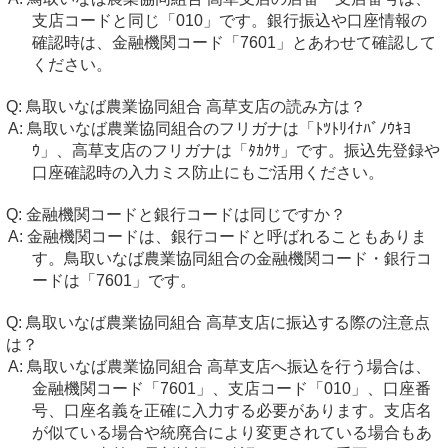
支店コードと同じ「010」です。銀行振込や口座情報の
確認時は、金融機関コード「7601」とあわせて確認して
ください。
鳥取いなば農業協同組合 高草支店の読み方は？
鳥取いなば農業協同組合のフリガナは「ﾄﾂﾄﾘｲﾅﾊﾞﾉｳｷﾖ
ｳ」、高草支店のフリガナは「ﾀｶｸｻ」です。振込先登録や
口座確認時の入力ミス防止にもご活用ください。
金融機関コードと銀行コードは同じですか？
金融機関コードは、銀行コードと呼ばれることもありま
す。鳥取いなば農業協同組合の金融機関コード・銀行コ
ードは「7601」です。
鳥取いなば農業協同組合 高草支店に振込する際の注意点
は？
鳥取いなば農業協同組合 高草支店へ振込を行う場合は、
金融機関コード「7601」、支店コード「010」、口座番
号、口座名義を正確に入力する必要があります。支店名
が似ている場合や統廃合により変更されている場合もあ