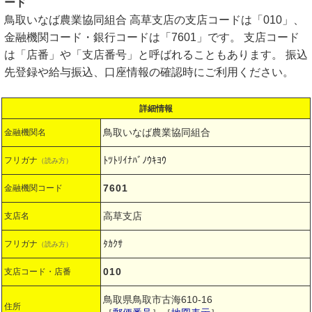
ード
鳥取いなば農業協同組合 高草支店の支店コードは「010」、
金融機関コード・銀行コードは「7601」です。 支店コード
は「店番」や「支店番号」と呼ばれることもあります。 振込
先登録や給与振込、口座情報の確認時にご利用ください。
詳細情報
鳥取いなば農業協同組合
金融機関名
ﾄﾂﾄﾘｲﾅﾊﾞﾉｳｷﾖｳ
フリガナ
（読み方）
7601
金融機関コード
高草支店
支店名
ﾀｶｸｻ
フリガナ
（読み方）
010
支店コード・店番
鳥取県鳥取市古海610-16
住所