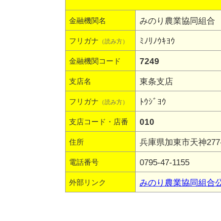
みのり農業協同組合
金融機関名
ﾐﾉﾘﾉｳｷﾖｳ
フリガナ
（読み方）
7249
金融機関コード
東条支店
支店名
ﾄｳｼﾞﾖｳ
フリガナ
（読み方）
010
支店コード・店番
兵庫県加東市天神277-
住所
0795-47-1155
電話番号
みのり農業協同組合
外部リンク