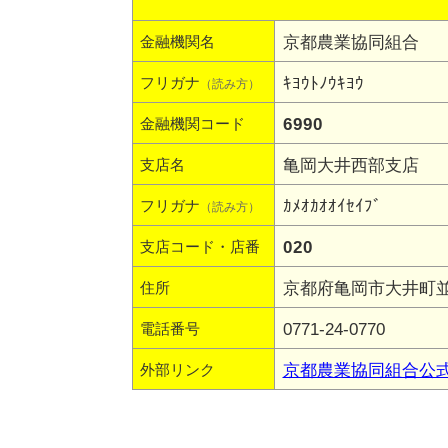
京都農業協同組合
金融機関名
ｷﾖｳﾄﾉｳｷﾖｳ
フリガナ
（読み方）
6990
金融機関コード
亀岡大井西部支店
支店名
ｶﾒｵｶｵｵｲｾｲﾌﾞ
フリガナ
（読み方）
020
支店コード・店番
京都府亀岡市大井町並河
住所
0771-24-0770
電話番号
京都農業協同組合公
外部リンク