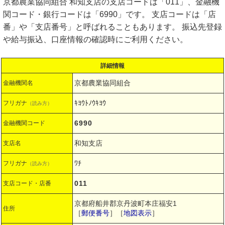
京都農業協同組合 和知支店の支店コードは「011」、金融機
関コード・銀行コードは「6990」です。 支店コードは「店
番」や「支店番号」と呼ばれることもあります。 振込先登録
や給与振込、口座情報の確認時にご利用ください。
詳細情報
京都農業協同組合
金融機関名
ｷﾖｳﾄﾉｳｷﾖｳ
フリガナ
（読み方）
6990
金融機関コード
和知支店
支店名
ﾜﾁ
フリガナ
（読み方）
011
支店コード・店番
京都府船井郡京丹波町本庄福安1
住所
［
郵便番号
］［
地図表示
］