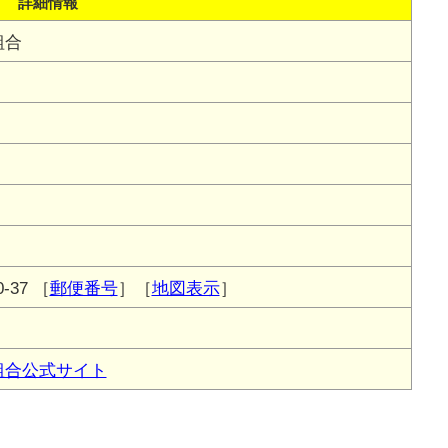
詳細情報
組合
-37
［
郵便番号
］［
地図表示
］
組合公式サイト