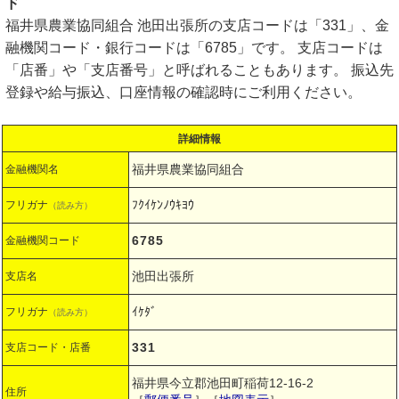
ド
福井県農業協同組合 池田出張所の支店コードは「331」、金
融機関コード・銀行コードは「6785」です。 支店コードは
「店番」や「支店番号」と呼ばれることもあります。 振込先
登録や給与振込、口座情報の確認時にご利用ください。
詳細情報
福井県農業協同組合
金融機関名
ﾌｸｲｹﾝﾉｳｷﾖｳ
フリガナ
（読み方）
6785
金融機関コード
池田出張所
支店名
ｲｹﾀﾞ
フリガナ
（読み方）
331
支店コード・店番
福井県今立郡池田町稲荷12-16-2
住所