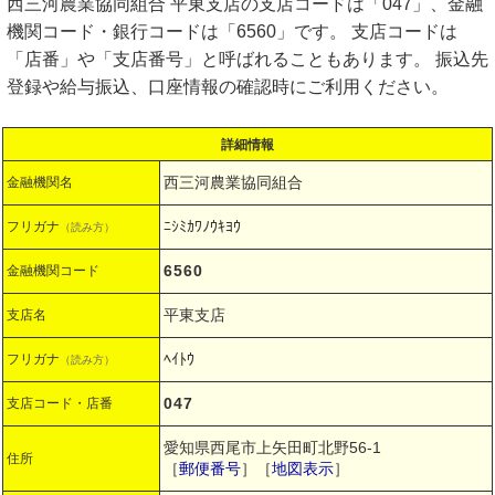
西三河農業協同組合 平東支店の支店コードは「047」、金融
機関コード・銀行コードは「6560」です。 支店コードは
「店番」や「支店番号」と呼ばれることもあります。 振込先
登録や給与振込、口座情報の確認時にご利用ください。
詳細情報
西三河農業協同組合
金融機関名
ﾆｼﾐｶﾜﾉｳｷﾖｳ
フリガナ
（読み方）
6560
金融機関コード
平東支店
支店名
ﾍｲﾄｳ
フリガナ
（読み方）
047
支店コード・店番
愛知県西尾市上矢田町北野56-1
住所
［
郵便番号
］［
地図表示
］