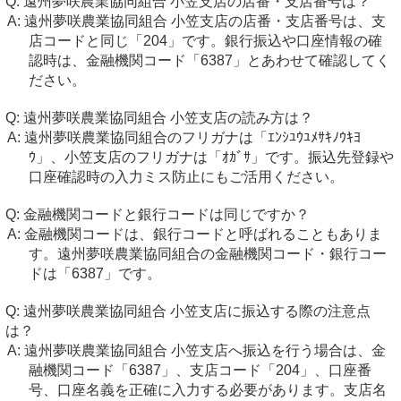
遠州夢咲農業協同組合 小笠支店の店番・支店番号は？
遠州夢咲農業協同組合 小笠支店の店番・支店番号は、支
店コードと同じ「204」です。銀行振込や口座情報の確
認時は、金融機関コード「6387」とあわせて確認してく
ださい。
遠州夢咲農業協同組合 小笠支店の読み方は？
遠州夢咲農業協同組合のフリガナは「ｴﾝｼﾕｳﾕﾒｻｷﾉｳｷﾖ
ｳ」、小笠支店のフリガナは「ｵｶﾞｻ」です。振込先登録や
口座確認時の入力ミス防止にもご活用ください。
金融機関コードと銀行コードは同じですか？
金融機関コードは、銀行コードと呼ばれることもありま
す。遠州夢咲農業協同組合の金融機関コード・銀行コー
ドは「6387」です。
遠州夢咲農業協同組合 小笠支店に振込する際の注意点
は？
遠州夢咲農業協同組合 小笠支店へ振込を行う場合は、金
融機関コード「6387」、支店コード「204」、口座番
号、口座名義を正確に入力する必要があります。支店名