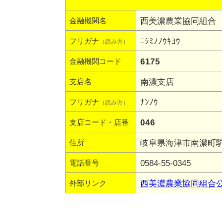
西美濃農業協同組合
金融機関名
ﾆｼﾐﾉﾉｳｷﾖｳ
フリガナ
（読み方）
6175
金融機関コード
南濃支店
支店名
ﾅﾝﾉｳ
フリガナ
（読み方）
046
支店コード・店番
岐阜県海津市南濃町駒野
住所
0584-55-0345
電話番号
西美濃農業協同組合
外部リンク