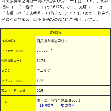
西美濃農業協同組合 赤坂支店の支店コードは「016」、金融
機関コード・銀行コードは「6175」です。 支店コードは
「店番」や「支店番号」と呼ばれることもあります。 振込先
登録や給与振込、口座情報の確認時にご利用ください。
詳細情報
西美濃農業協同組合
金融機関名
ﾆｼﾐﾉﾉｳｷﾖｳ
フリガナ
（読み方）
6175
金融機関コード
赤坂支店
支店名
ｱｶｻｶ
フリガナ
（読み方）
016
支店コード・店番
岐阜県大垣市草道島町505-1
住所
［
郵便番号
］［
地図表示
］