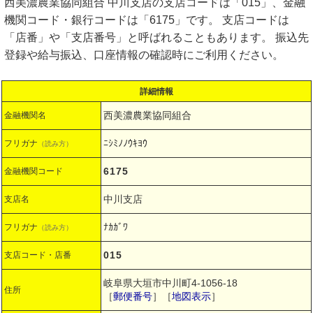
西美濃農業協同組合 中川支店の支店コードは「015」、金融
機関コード・銀行コードは「6175」です。 支店コードは
「店番」や「支店番号」と呼ばれることもあります。 振込先
登録や給与振込、口座情報の確認時にご利用ください。
詳細情報
西美濃農業協同組合
金融機関名
ﾆｼﾐﾉﾉｳｷﾖｳ
フリガナ
（読み方）
6175
金融機関コード
中川支店
支店名
ﾅｶｶﾞﾜ
フリガナ
（読み方）
015
支店コード・店番
岐阜県大垣市中川町4-1056-18
住所
［
郵便番号
］［
地図表示
］