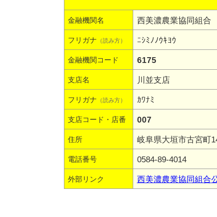
西美濃農業協同組合
金融機関名
ﾆｼﾐﾉﾉｳｷﾖｳ
フリガナ
（読み方）
6175
金融機関コード
川並支店
支店名
ｶﾜﾅﾐ
フリガナ
（読み方）
007
支店コード・店番
岐阜県大垣市古宮町144
住所
0584-89-4014
電話番号
西美濃農業協同組合
外部リンク