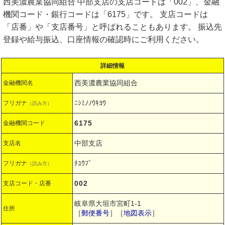
西美濃農業協同組合 中部支店の支店コードは「002」、金融
機関コード・銀行コードは「6175」です。 支店コードは
「店番」や「支店番号」と呼ばれることもあります。 振込先
登録や給与振込、口座情報の確認時にご利用ください。
詳細情報
西美濃農業協同組合
金融機関名
ﾆｼﾐﾉﾉｳｷﾖｳ
フリガナ
（読み方）
6175
金融機関コード
中部支店
支店名
ﾁﾕｳﾌﾞ
フリガナ
（読み方）
002
支店コード・店番
岐阜県大垣市宮町1-1
住所
［
郵便番号
］［
地図表示
］