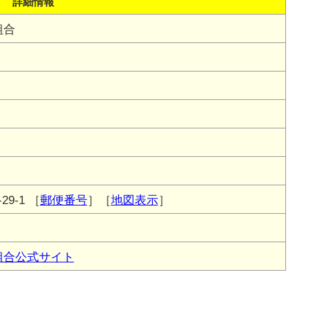
詳細情報
組合
9-1
［
郵便番号
］［
地図表示
］
組合公式サイト