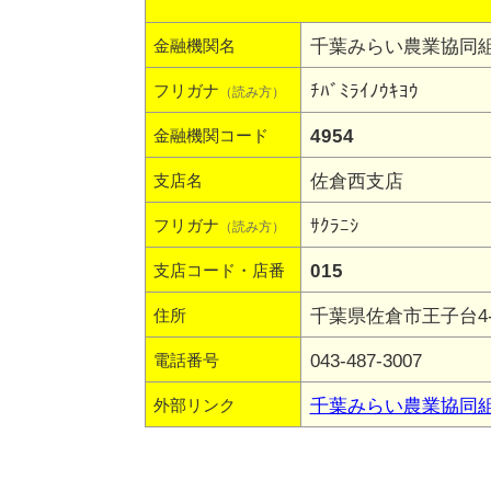
千葉みらい農業協同
金融機関名
ﾁﾊﾞﾐﾗｲﾉｳｷﾖｳ
フリガナ
（読み方）
4954
金融機関コード
佐倉西支店
支店名
ｻｸﾗﾆｼ
フリガナ
（読み方）
015
支店コード・店番
千葉県佐倉市王子台4-2
住所
043-487-3007
電話番号
千葉みらい農業協同
外部リンク