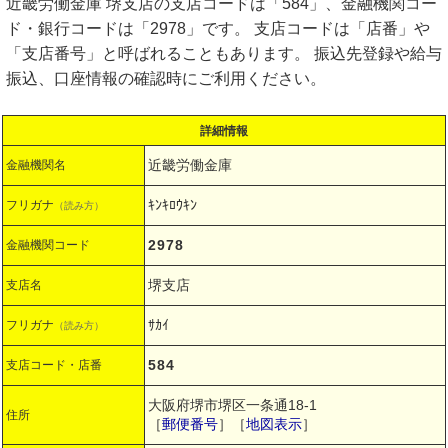
近畿労働金庫 堺支店の支店コードは「584」、金融機関コー
ド・銀行コードは「2978」です。 支店コードは「店番」や
「支店番号」と呼ばれることもあります。 振込先登録や給与
振込、口座情報の確認時にご利用ください。
詳細情報
近畿労働金庫
金融機関名
ｷﾝｷﾛｳｷﾝ
フリガナ
（読み方）
2978
金融機関コード
堺支店
支店名
ｻｶｲ
フリガナ
（読み方）
584
支店コード・店番
大阪府堺市堺区一条通18-1
住所
［
郵便番号
］［
地図表示
］