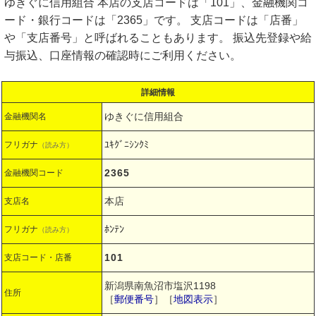
ゆきぐに信用組合 本店の支店コードは「101」、金融機関コ
ード・銀行コードは「2365」です。 支店コードは「店番」
や「支店番号」と呼ばれることもあります。 振込先登録や給
与振込、口座情報の確認時にご利用ください。
詳細情報
ゆきぐに信用組合
金融機関名
ﾕｷｸﾞﾆｼﾝｸﾐ
フリガナ
（読み方）
2365
金融機関コード
本店
支店名
ﾎﾝﾃﾝ
フリガナ
（読み方）
101
支店コード・店番
新潟県南魚沼市塩沢1198
住所
［
郵便番号
］［
地図表示
］