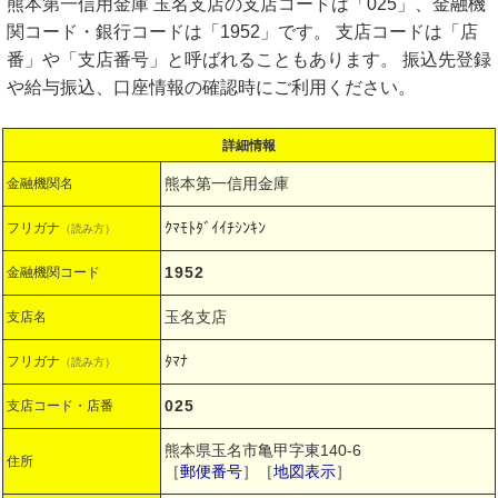
熊本第一信用金庫 玉名支店の支店コードは「025」、金融機
関コード・銀行コードは「1952」です。 支店コードは「店
番」や「支店番号」と呼ばれることもあります。 振込先登録
や給与振込、口座情報の確認時にご利用ください。
詳細情報
熊本第一信用金庫
金融機関名
ｸﾏﾓﾄﾀﾞｲｲﾁｼﾝｷﾝ
フリガナ
（読み方）
1952
金融機関コード
玉名支店
支店名
ﾀﾏﾅ
フリガナ
（読み方）
025
支店コード・店番
熊本県玉名市亀甲字東140-6
住所
［
郵便番号
］［
地図表示
］