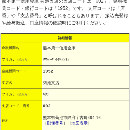
熊本第一信用金庫 菊池支店の支店コードは「002」、金融機
関コード・銀行コードは「1952」です。 支店コードは「店
番」や「支店番号」と呼ばれることもあります。 振込先登録
や給与振込、口座情報の確認時にご利用ください。
詳細情報
熊本第一信用金庫
金融機関名
ｸﾏﾓﾄﾀﾞｲｲﾁｼﾝｷﾝ
フリガナ
（読み方）
1952
金融機関コード
菊池支店
支店名
ｷｸﾁ
フリガナ
（読み方）
002
支店コード・店番
熊本県菊池市隈府字古町494-16
住所
［
郵便番号
］［
地図表示
］