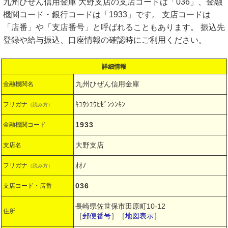
九州ひぜん信用金庫 大野支店の支店コードは「036」、金融
機関コード・銀行コードは「1933」です。 支店コードは
「店番」や「支店番号」と呼ばれることもあります。 振込先
登録や給与振込、口座情報の確認時にご利用ください。
詳細情報
九州ひぜん信用金庫
金融機関名
ｷﾕｳｼﾕｳﾋｾﾞﾝｼﾝｷﾝ
フリガナ
（読み方）
1933
金融機関コード
大野支店
支店名
ｵｵﾉ
フリガナ
（読み方）
036
支店コード・店番
長崎県佐世保市田原町10-12
住所
［
郵便番号
］［
地図表示
］