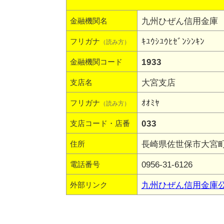
九州ひぜん信用金庫
金融機関名
ｷﾕｳｼﾕｳﾋｾﾞﾝｼﾝｷﾝ
フリガナ
（読み方）
1933
金融機関コード
大宮支店
支店名
ｵｵﾐﾔ
フリガナ
（読み方）
033
支店コード・店番
長崎県佐世保市大宮町8
住所
0956-31-6126
電話番号
九州ひぜん信用金庫
外部リンク