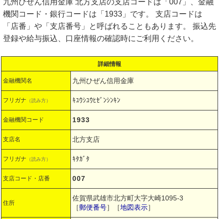
九州ひぜん信用金庫 北方支店の支店コードは「007」、金融
機関コード・銀行コードは「1933」です。 支店コードは
「店番」や「支店番号」と呼ばれることもあります。 振込先
登録や給与振込、口座情報の確認時にご利用ください。
詳細情報
九州ひぜん信用金庫
金融機関名
ｷﾕｳｼﾕｳﾋｾﾞﾝｼﾝｷﾝ
フリガナ
（読み方）
1933
金融機関コード
北方支店
支店名
ｷﾀｶﾞﾀ
フリガナ
（読み方）
007
支店コード・店番
佐賀県武雄市北方町大字大崎1095-3
住所
［
郵便番号
］［
地図表示
］