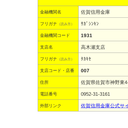
佐賀信用金庫
金融機関名
ｻｶﾞｼﾝｷﾝ
フリガナ
（読み方）
1931
金融機関コード
高木瀬支店
支店名
ﾀｶｷｾ
フリガナ
（読み方）
007
支店コード・店番
佐賀県佐賀市神野東4-
住所
0952-31-3161
電話番号
佐賀信用金庫公式サ
外部リンク