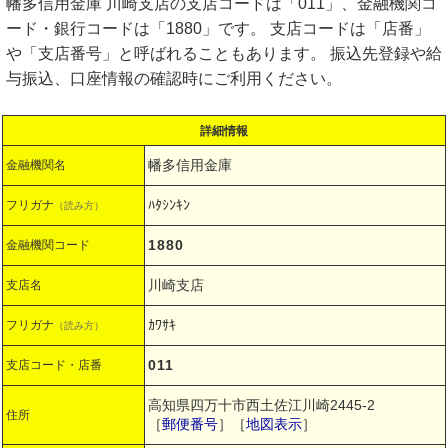
幡多信用金庫 川崎支店の支店コードは「011」、金融機関コ
ード・銀行コードは「1880」です。 支店コードは「店番」
や「支店番号」と呼ばれることもあります。 振込先登録や給
与振込、口座情報の確認時にご利用ください。
詳細情報
幡多信用金庫
金融機関名
ﾊﾀｼﾝｷﾝ
フリガナ
（読み方）
1880
金融機関コード
川崎支店
支店名
ｶﾜｻｷ
フリガナ
（読み方）
011
支店コード・店番
高知県四万十市西土佐江川崎2445-2
住所
［
郵便番号
］［
地図表示
］