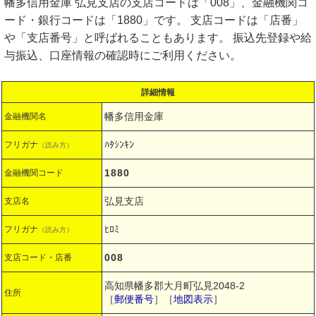
幡多信用金庫 弘見支店の支店コードは「008」、金融機関コ
ード・銀行コードは「1880」です。 支店コードは「店番」
や「支店番号」と呼ばれることもあります。 振込先登録や給
与振込、口座情報の確認時にご利用ください。
詳細情報
幡多信用金庫
金融機関名
ﾊﾀｼﾝｷﾝ
フリガナ
（読み方）
1880
金融機関コード
弘見支店
支店名
ﾋﾛﾐ
フリガナ
（読み方）
008
支店コード・店番
高知県幡多郡大月町弘見2048-2
住所
［
郵便番号
］［
地図表示
］