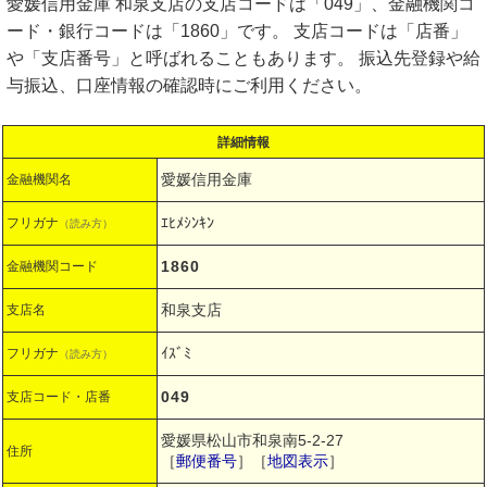
愛媛信用金庫 和泉支店の支店コードは「049」、金融機関コ
ード・銀行コードは「1860」です。 支店コードは「店番」
や「支店番号」と呼ばれることもあります。 振込先登録や給
与振込、口座情報の確認時にご利用ください。
詳細情報
愛媛信用金庫
金融機関名
ｴﾋﾒｼﾝｷﾝ
フリガナ
（読み方）
1860
金融機関コード
和泉支店
支店名
ｲｽﾞﾐ
フリガナ
（読み方）
049
支店コード・店番
愛媛県松山市和泉南5-2-27
住所
［
郵便番号
］［
地図表示
］