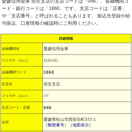
愛媛信用金庫 垣生支店の支店コードは「046」、金融機関コ
ード・銀行コードは「1860」です。 支店コードは「店番」
や「支店番号」と呼ばれることもあります。 振込先登録や給
与振込、口座情報の確認時にご利用ください。
詳細情報
愛媛信用金庫
金融機関名
ｴﾋﾒｼﾝｷﾝ
フリガナ
（読み方）
1860
金融機関コード
垣生支店
支店名
ﾊﾌﾞ
フリガナ
（読み方）
046
支店コード・店番
愛媛県松山市西垣生町372-1
住所
［
郵便番号
］［
地図表示
］