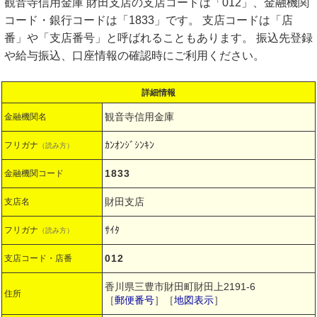
観音寺信用金庫 財田支店の支店コードは「012」、金融機関
コード・銀行コードは「1833」です。 支店コードは「店
番」や「支店番号」と呼ばれることもあります。 振込先登録
や給与振込、口座情報の確認時にご利用ください。
詳細情報
観音寺信用金庫
金融機関名
ｶﾝｵﾝｼﾞｼﾝｷﾝ
フリガナ
（読み方）
1833
金融機関コード
財田支店
支店名
ｻｲﾀ
フリガナ
（読み方）
012
支店コード・店番
香川県三豊市財田町財田上2191-6
住所
［
郵便番号
］［
地図表示
］