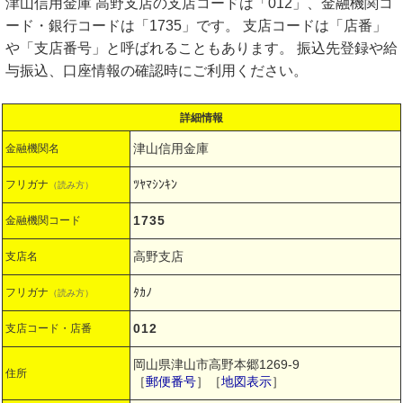
津山信用金庫 高野支店の支店コードは「012」、金融機関コ
ード・銀行コードは「1735」です。 支店コードは「店番」
や「支店番号」と呼ばれることもあります。 振込先登録や給
与振込、口座情報の確認時にご利用ください。
詳細情報
津山信用金庫
金融機関名
ﾂﾔﾏｼﾝｷﾝ
フリガナ
（読み方）
1735
金融機関コード
高野支店
支店名
ﾀｶﾉ
フリガナ
（読み方）
012
支店コード・店番
岡山県津山市高野本郷1269-9
住所
［
郵便番号
］［
地図表示
］