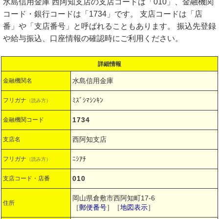
水島信用金庫 西阿知支店の支店コードは「010」、金融機関
コード・銀行コードは「1734」です。 支店コードは「店
番」や「支店番号」と呼ばれることもあります。 振込先登録
や給与振込、口座情報の確認時にご利用ください。
詳細情報
水島信用金庫
金融機関名
ﾐｽﾞｼﾏｼﾝｷﾝ
フリガナ
（読み方）
1734
金融機関コード
西阿知支店
支店名
ﾆｼｱﾁ
フリガナ
（読み方）
010
支店コード・店番
岡山県倉敷市西阿知町17-6
住所
［
郵便番号
］［
地図表示
］