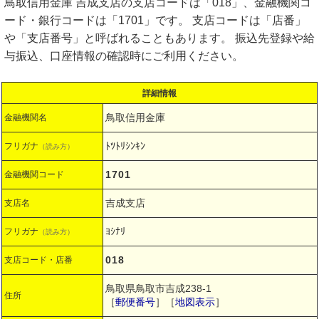
鳥取信用金庫 吉成支店の支店コードは「018」、金融機関コ
ード・銀行コードは「1701」です。 支店コードは「店番」
や「支店番号」と呼ばれることもあります。 振込先登録や給
与振込、口座情報の確認時にご利用ください。
詳細情報
鳥取信用金庫
金融機関名
ﾄﾂﾄﾘｼﾝｷﾝ
フリガナ
（読み方）
1701
金融機関コード
吉成支店
支店名
ﾖｼﾅﾘ
フリガナ
（読み方）
018
支店コード・店番
鳥取県鳥取市吉成238-1
住所
［
郵便番号
］［
地図表示
］