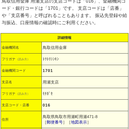
鳥取信用金庫 用瀬支店の支店コードは「016」、金融機関コ
ード・銀行コードは「1701」です。 支店コードは「店番」
や「支店番号」と呼ばれることもあります。 振込先登録や給
与振込、口座情報の確認時にご利用ください。
詳細情報
鳥取信用金庫
金融機関名
ﾄﾂﾄﾘｼﾝｷﾝ
フリガナ
（読み方）
1701
金融機関コード
用瀬支店
支店名
ﾓﾁｶﾞｾ
フリガナ
（読み方）
016
支店コード・店番
鳥取県鳥取市用瀬町用瀬471-8
住所
［
郵便番号
］［
地図表示
］