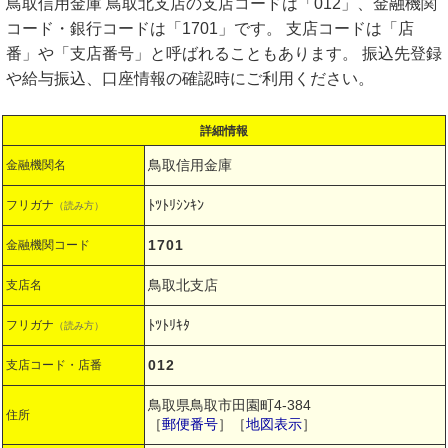
鳥取信用金庫 鳥取北支店の支店コードは「012」、金融機関
コード・銀行コードは「1701」です。 支店コードは「店
番」や「支店番号」と呼ばれることもあります。 振込先登録
や給与振込、口座情報の確認時にご利用ください。
詳細情報
鳥取信用金庫
金融機関名
ﾄﾂﾄﾘｼﾝｷﾝ
フリガナ
（読み方）
1701
金融機関コード
鳥取北支店
支店名
ﾄﾂﾄﾘｷﾀ
フリガナ
（読み方）
012
支店コード・店番
鳥取県鳥取市田園町4-384
住所
［
郵便番号
］［
地図表示
］