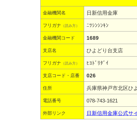
日新信用金庫
金融機関名
ﾆﾂｼﾝｼﾝｷﾝ
フリガナ
（読み方）
1689
金融機関コード
ひよどり台支店
支店名
ﾋﾖﾄﾞﾘﾀﾞｲ
フリガナ
（読み方）
026
支店コード・店番
兵庫県神戸市北区ひよど
住所
078-743-1621
電話番号
日新信用金庫公式サ
外部リンク