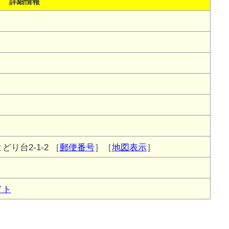
詳細情報
り台2-1-2
［
郵便番号
］［
地図表示
］
イト