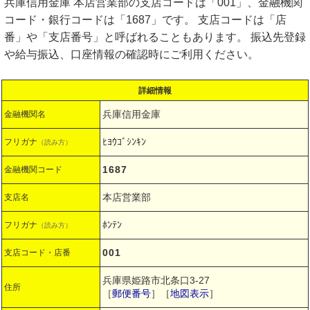
兵庫信用金庫 本店営業部の支店コードは「001」、金融機関
コード・銀行コードは「1687」です。 支店コードは「店
番」や「支店番号」と呼ばれることもあります。 振込先登録
や給与振込、口座情報の確認時にご利用ください。
詳細情報
兵庫信用金庫
金融機関名
ﾋﾖｳｺﾞｼﾝｷﾝ
フリガナ
（読み方）
1687
金融機関コード
本店営業部
支店名
ﾎﾝﾃﾝ
フリガナ
（読み方）
001
支店コード・店番
兵庫県姫路市北条口3-27
住所
［
郵便番号
］［
地図表示
］