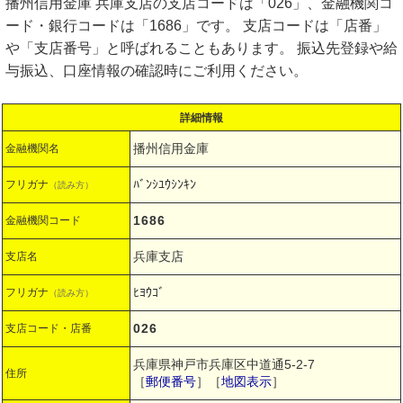
播州信用金庫 兵庫支店の支店コードは「026」、金融機関コ
ード・銀行コードは「1686」です。 支店コードは「店番」
や「支店番号」と呼ばれることもあります。 振込先登録や給
与振込、口座情報の確認時にご利用ください。
詳細情報
播州信用金庫
金融機関名
ﾊﾞﾝｼﾕｳｼﾝｷﾝ
フリガナ
（読み方）
1686
金融機関コード
兵庫支店
支店名
ﾋﾖｳｺﾞ
フリガナ
（読み方）
026
支店コード・店番
兵庫県神戸市兵庫区中道通5-2-7
住所
［
郵便番号
］［
地図表示
］