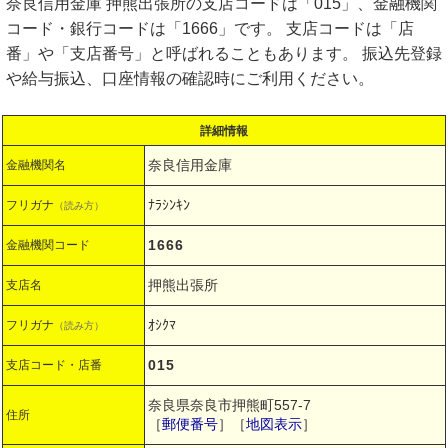
奈良信用金庫 押熊出張所の支店コードは「015」、金融機関
コード・銀行コードは「1666」です。 支店コードは「店
番」や「支店番号」と呼ばれることもあります。 振込先登録
や給与振込、口座情報の確認時にご利用ください。
詳細情報
奈良信用金庫
金融機関名
ﾅﾗｼﾝｷﾝ
フリガナ
（読み方）
1666
金融機関コード
押熊出張所
支店名
ｵｼｸﾏ
フリガナ
（読み方）
015
支店コード・店番
奈良県奈良市押熊町557-7
住所
［
郵便番号
］［
地図表示
］