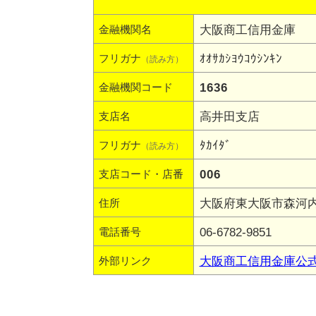
大阪商工信用金庫
金融機関名
ｵｵｻｶｼﾖｳｺｳｼﾝｷﾝ
フリガナ
（読み方）
1636
金融機関コード
高井田支店
支店名
ﾀｶｲﾀﾞ
フリガナ
（読み方）
006
支店コード・店番
大阪府東大阪市森河内東
住所
06-6782-9851
電話番号
大阪商工信用金庫公
外部リンク