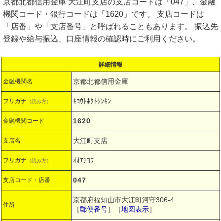
京都北都信用金庫 大江町支店の支店コードは「047」、金融
機関コード・銀行コードは「1620」です。 支店コードは
「店番」や「支店番号」と呼ばれることもあります。 振込先
登録や給与振込、口座情報の確認時にご利用ください。
詳細情報
京都北都信用金庫
金融機関名
ｷﾖｳﾄﾎｸﾄｼﾝｷﾝ
フリガナ
（読み方）
1620
金融機関コード
大江町支店
支店名
ｵｵｴﾁﾖｳ
フリガナ
（読み方）
047
支店コード・店番
京都府福知山市大江町河守306-4
住所
［
郵便番号
］［
地図表示
］