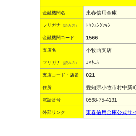
東春信用金庫
金融機関名
ﾄｳｼﾕﾝｼﾝｷﾝ
フリガナ
（読み方）
1566
金融機関コード
小牧西支店
支店名
ｺﾏｷﾆｼ
フリガナ
（読み方）
021
支店コード・店番
愛知県小牧市村中新町
住所
0568-75-4131
電話番号
東春信用金庫公式サ
外部リンク