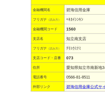
碧海信用金庫
金融機関名
ﾍｷｶｲｼﾝｷﾝ
フリガナ
（読み方）
1560
金融機関コード
知立南支店
支店名
ﾁﾘﾕｳﾐﾅﾐ
フリガナ
（読み方）
073
支店コード・店番
愛知県知立市南新地3-6
住所
0566-81-8511
電話番号
碧海信用金庫公式サ
外部リンク