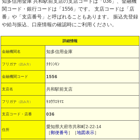
知多信用金庫 共和駅前支店の支店コードは「036」、金融機
関コード・銀行コードは「1556」です。 支店コードは「店
番」や「支店番号」と呼ばれることもあります。 振込先登録
や給与振込、口座情報の確認時にご利用ください。
詳細情報
知多信用金庫
金融機関名
ﾁﾀｼﾝｷﾝ
フリガナ
（読み方）
1556
金融機関コード
共和駅前支店
支店名
ｷﾖｳﾜｴｷﾏｴ
フリガナ
（読み方）
036
支店コード・店番
愛知県大府市共和町2-22-14
住所
［
郵便番号
］［
地図表示
］