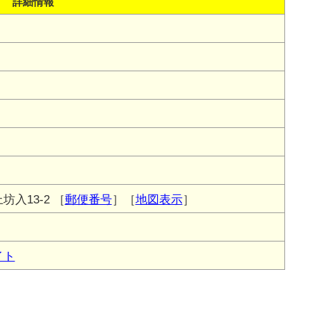
詳細情報
入13-2
［
郵便番号
］［
地図表示
］
イト