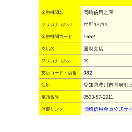
岡崎信用金庫
金融機関名
ｵｶｻﾞｷｼﾝｷﾝ
フリガナ
（読み方）
1552
金融機関コード
国府支店
支店名
ｺｳ
フリガナ
（読み方）
082
支店コード・店番
愛知県豊川市国府町上坊
住所
0533-87-2911
電話番号
岡崎信用金庫公式サ
外部リンク